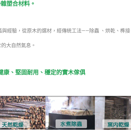
摻雜塑合材料。
檻與經驗，從原木的選材，經傳統工法——除蟲 、烘乾、榫
含的大自然氣息。
更健康、堅固耐用、穩定的實木傢俱