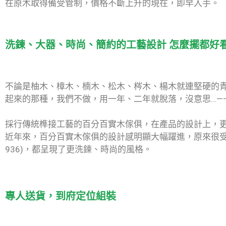
在原木取得備受管制，價格不斷上升的現在，即早入手。
洗鍊、大器、時尚、簡約的工藝設計 怎麼擺都好
不論是柚木、樟木、楠木、松木、梣木、楊木就連堅硬的
起來的那種，我們不做，用一年、二年就脫落，沒意思…—
採行傳統榫接工藝的百分百實木傢俱，在產品的設計上，
近年來，百分百實木傢俱的設計感明顯大幅躍進，原來很受歡迎的
936)，都呈現了更洗鍊、時尚的風格。
專人送貨，到府定位組裝