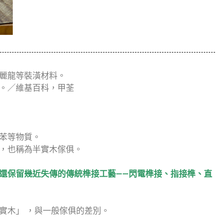
麗龍等裝潢材料。
狀。／維基百科，甲荃
。
苯等物質。
，也稱為半實木傢俱。
還保留幾近失傳的傳統榫接工藝——閃電榫接、指接榫、直
實木」 ，與一般傢俱的差別。