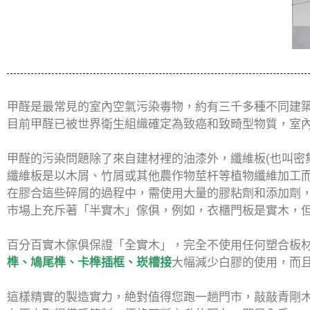
甲醛是最常見的室內空氣污染毒物，約有三千多種不同建
目前甲醛已被世界衛生組織確定為致癌和致畸型物質，室內濃
甲醛的污染問題除了來自建材裡的油漆外，纖維板(也叫密
纖維板是以木屑、竹屑或其他農作物莖杆等植物纖維加工
在膠合這些碎屑的過程中，需使用大量的膠粘劑和添加劑
市場上充斥著「半實木」傢俱，例如，衣櫃門板是實木，
百分百實木傢俱保證「全實木」，完全不使用任何塑合板
榫、鳩尾榫、卡榫插框、崁槽接
大幅減少白膠的使用，而
這樣精實的製造實力，絶對值得您跑一趟門市，敲敲青剛木