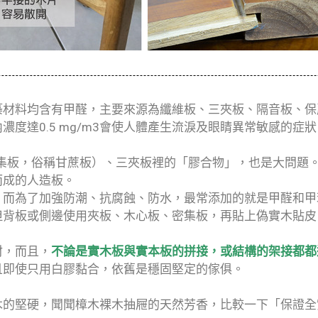
築材料均含有甲醛，主要來源為纖維板、三夾板、隔音板、保
度達0.5 mg/m3會使人體產生流淚及眼睛異常敏感的症
集板，俗稱甘蔗板）、三夾板裡的「膠合物」，也是大問題
而成的人造板。
，而為了加強防潮、抗腐蝕、防水，最常添加的就是甲醛和甲
但背板或側邊使用夾板、木心板、密集板，再貼上偽實木貼皮
材，而且，
不論是實木板與實本板的拼接，或結構的架接都都
且即使只用白膠黏合，依舊是穩固堅定的傢俱。
的堅硬，聞聞樟木裸木抽屜的天然芳香，比較一下「保證全