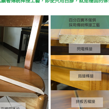
延續著傳統榫接工藝，即使只用白膠，就是穩固的傢