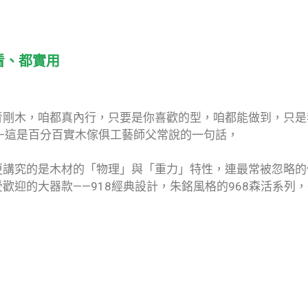
看、都實用
青剛木，咱都真內行，只要是你喜歡的型，咱都能做到，只是
—這是百分百實木傢俱工藝師父常說的一句話，
更講究的是木材的「物理」與「重力」特性，連最常被忽略的
大器款——918經典設計，朱銘風格的968森活系列，後續推出