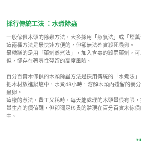
採行傳統工法 ：水煮除蟲
一般傢俱木頭的除蟲方法，大多採用「蒸氣法」或「煙薰
這兩種方法是最快速方便的，但卻無法確實殺死蟲卵。
最糟糕的是用「藥劑蒸煮法」，加入含毒的殺蟲藥劑，可以
但，卻存在著毒性殘留的高度風險。
百分百實木傢俱的木頭除蟲方法是採用傳統的「水煮法」
把木材放進鍋爐中，水煮48小時，溶解木頭內殘留的養
蟲卵。
這樣的煮法，費工又耗時，每天能處理的木頭量很有限，
量生產的價值觀，但卻彌足珍貴的體現在百分百實木傢俱
中。