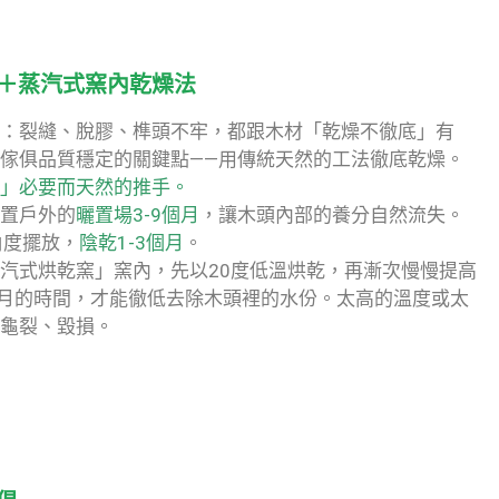
＋蒸汽式窯內乾燥法
：裂縫、脫膠、榫頭不牢，都跟木材「乾燥不徹底」有
傢俱品質穩定的關鍵點——用傳統天然的工法徹底乾燥。
」必要而天然的推手。
置戶外的
曬置場3-9個月
，讓木頭內部的養分自然流失。
角度擺放，
陰乾1-3個月
。
汽式烘乾窯」窯內，先以20度低溫烘乾，再漸次慢慢提高
個月的時間，才能徹低去除木頭裡的水份。太高的溫度或太
龜裂、毀損。