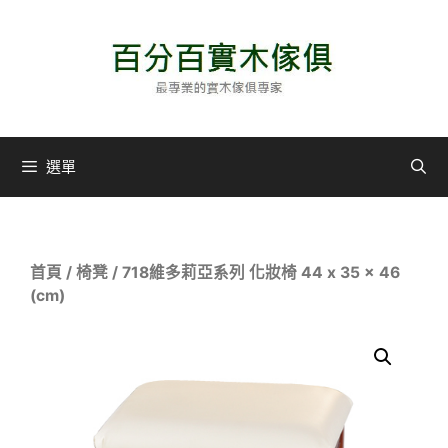
選單
首頁
/
椅凳
/ 718維多莉亞系列 化妝椅 44 x 35 x 46
(cm)