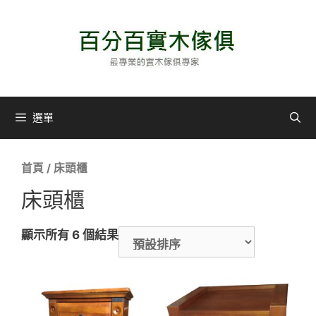
選單
首頁
/ 床頭櫃
床頭櫃
顯示所有 6 個結果